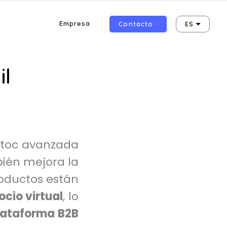
Empresa
Contacto
ES
il
stoc avanzada
bién mejora la
roductos están
cio virtual
, lo
lataforma B2B