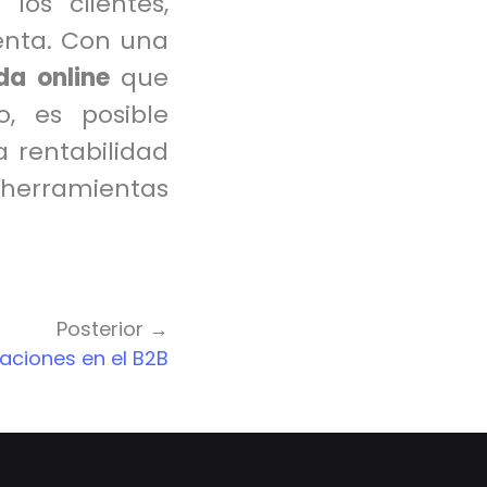
os clientes,
venta. Con una
da online
que
, es posible
a rentabilidad
 herramientas
Posterior →
raciones en el B2B