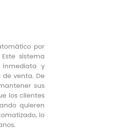
automático por
 Este sistema
 inmediata y
 de venta. De
mantener sus
e los clientes
uando quieren
omatizado, lo
anos.