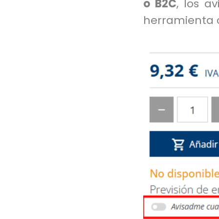
o B2C
, los a
herramienta 