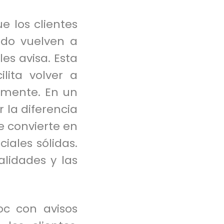
e los clientes
ndo vuelven a
es avisa. Esta
lita volver a
temente. En un
 la diferencia
e convierte en
ales sólidas.
lidades y las
c con avisos