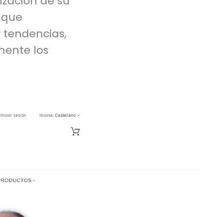
ización de su
 que
y tendencias,
mente los