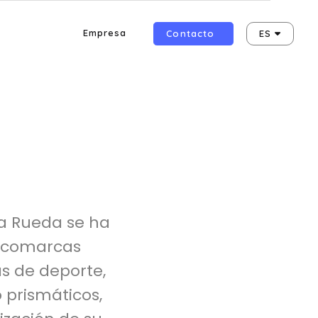
Empresa
Contacto
ES
ca Rueda se ha
s comarcas
s de deporte,
 prismáticos,