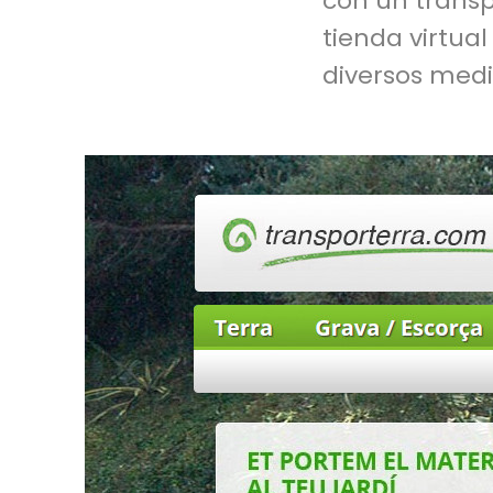
con un transp
tienda virtua
diversos med