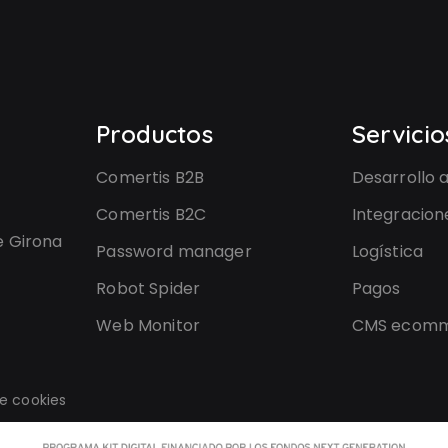
Productos
Servicio
Comertis B2B
Desarrollo 
Comertis B2C
Integracion
e Girona
Password manager
Logística
Robot Spider
Pagos
Web Monitor
CMS ecom
de cookies