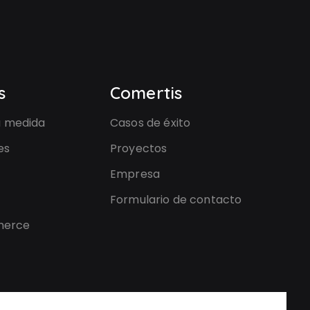
s
Comertis
a medida
Casos de éxito
es
Proyectos
Empresa
Formulario de contacto
merce