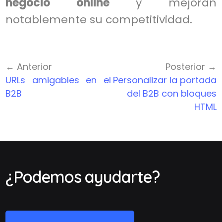
negocio online
y mejoran
notablemente su competitividad.
← Anterior
Posterior →
URLs amigables en el
Personalizar la portada
B2B
del B2B con bloques
HTML
¿Podemos ayudarte?