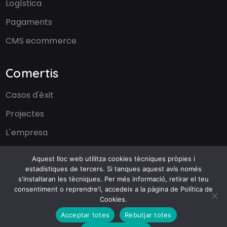
Logística
Pagaments
CMS ecommerce
Comertis
Casos d'èxit
Projectes
L'empresa
Formulari de contacte
Aquest lloc web utilitza cookies tècniques pròpies i
estadístiques de tercers. Si tanques aquest avís només
s'instal·laran les tècniques. Per més informació, retirar el teu
© Comertis |
Avís legal
|
Política de privacitat
|
Política de
consentiment o reprendre'l, accedeix a la pàgina de Política de
Cookies.
cookies
Acceptar totes
Rebutjar totes