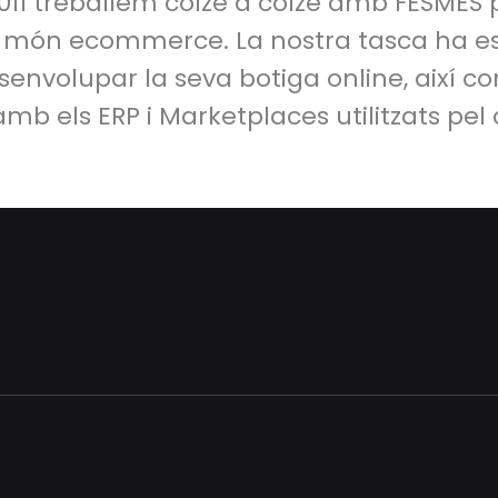
2011 treballem colze a colze amb FESMÉS 
al món ecommerce. La nostra tasca ha es
senvolupar la seva botiga online, així c
mb els ERP i Marketplaces utilitzats pel c