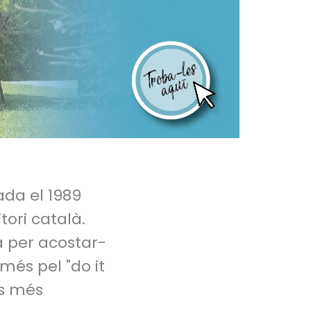
da el 1989
ori català.
a per acostar-
més pel "do it
ls més