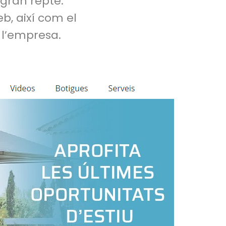
 gran repte.
eb, així com el
 l’empresa.