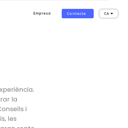
Empresa
Contacte
CA
xperiència.
rar la
onsells i
s, les