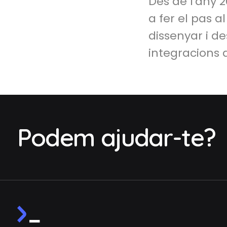
Des de l'any 
a fer el pas 
dissenyar i de
integracions a
Podem ajudar-te?