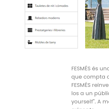
FESMÉS és una
que compta am
FESMÉS reinven
los a un públ
yourself". A m