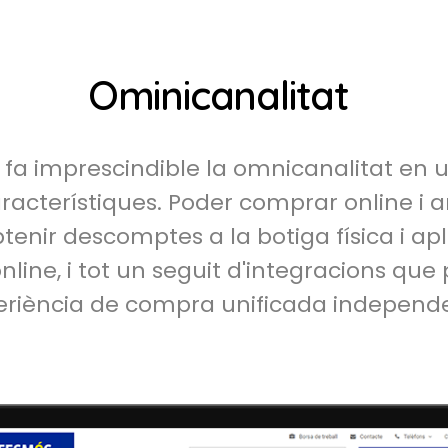
Ominicanalitat
s fa imprescindible la omnicanalitat en 
racterístiques. Poder comprar online i an
btenir descomptes a la botiga física i ap
nline, i tot un seguit d'integracions qu
periència de compra unificada indepen