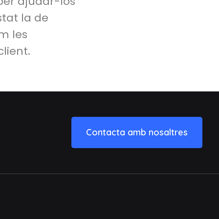
per ajudar-los
tat la de
om les
lient.
Contacta amb nosaltres