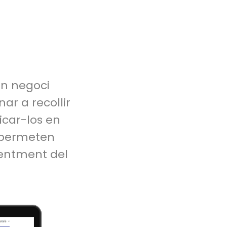
un negoci
ar a recollir
licar-los en
e permeten
dentment del