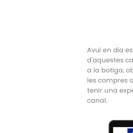
Avui en dia e
d'aquestes ca
a la botiga, o
les compres o
tenir una ex
canal.